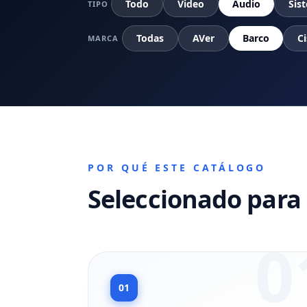
Todo
Video
Audio
Sis
TIPO
Todas
AVer
Barco
Ci
MARCA
POR QUÉ ESTE CATÁLOGO
Seleccionado para 
0
01