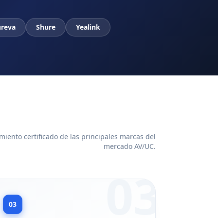
reva
Shure
Yealink
iento certificado de las principales marcas del
mercado AV/UC.
03
03