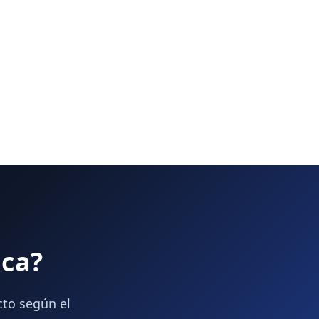
ica?
cto según el