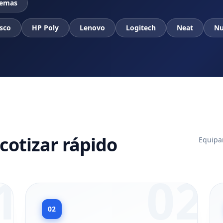
temas
sco
HP Poly
Lenovo
Logitech
Neat
Nu
cotizar rápido
Equipam
1
02
02