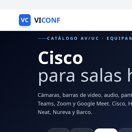
VI
CONF
VC
CATÁLOGO AV/UC · EQUIPA
Cisco
para salas 
Cámaras, barras de video, audio, pant
Teams, Zoom y Google Meet. Cisco, HP 
Neat, Nureva y Barco.