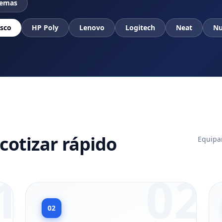
temas
isco
HP Poly
Lenovo
Logitech
Neat
Nu
cotizar rápido
Equipam
1
02
02