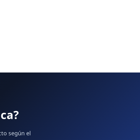
ica?
cto según el