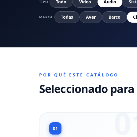
Todo
Video
Audio
Sis
TIPO
Todas
AVer
Barco
C
MARCA
POR QUÉ ESTE CATÁLOGO
Seleccionado para 
0
01