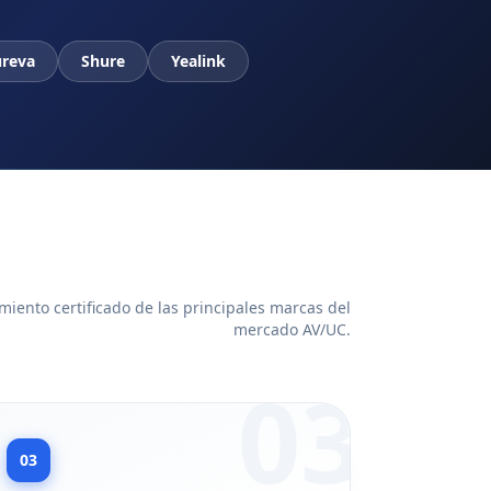
reva
Shure
Yealink
iento certificado de las principales marcas del
mercado AV/UC.
03
03