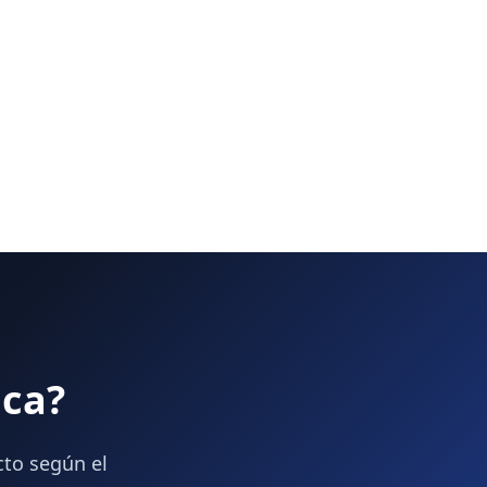
ica?
cto según el