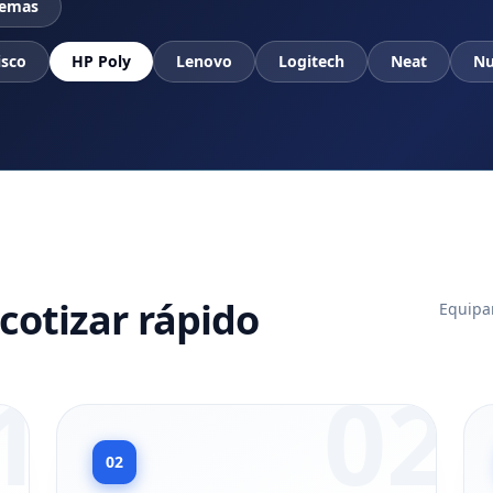
temas
isco
HP Poly
Lenovo
Logitech
Neat
Nu
cotizar rápido
Equipam
1
02
02