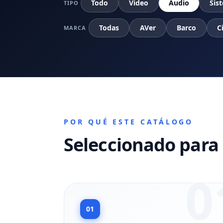
Todo
Video
Audio
Sis
TIPO
Todas
AVer
Barco
C
MARCA
POR QUÉ ESTE CATÁLOGO
Seleccionado para 
0
01