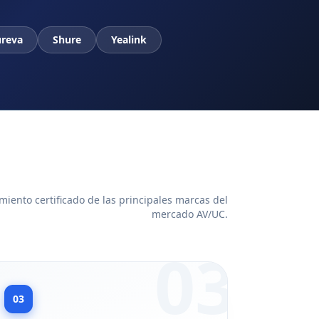
reva
Shure
Yealink
iento certificado de las principales marcas del
mercado AV/UC.
03
03