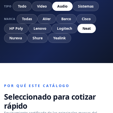
Todo
Video
Audio
Sistemas
TIPO
Todas
AVer
Barco
Cisco
MARCA
HP Poly
Lenovo
Logitech
Neat
Nureva
Shure
Yealink
POR QUÉ ESTE CATÁLOGO
Seleccionado para cotizar
rápido
Equipamiento certificado de las principales marcas del