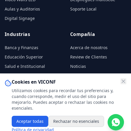
Aulas y Auditorios
Soporte Local
Digital Signage
Industrias
Compañía
Banca y Finanzas
Acerca de nosotros
Educación Superior
Review de Clientes
Salud e Institucional
Noticias
Gobierno
Contratos
Cookies en VICONF
Real Estate Comercial
Contacto
Utilizamos cookies para recordar tus preferencias y,
cuando corresponde, medir el uso del sitio para
mejorarlo. Puedes aceptar o rechazar las cookies no
esenciales.
©
2026
VICONF Solutions. Todos los derechos reservados.
Aceptar todas
Rechazar no esenciales
Políticas de Privacidad
Términos de Uso
Declaración de Cookies
Política de privacidad