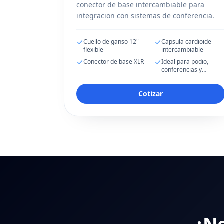
conector de base intercambiable para
integracion con sistemas de conferencia.
Cuello de ganso 12"
Capsula cardioide
flexible
intercambiable
Conector de base XLR
Ideal para podio,
conferencias y
presentaciones
Cotizar