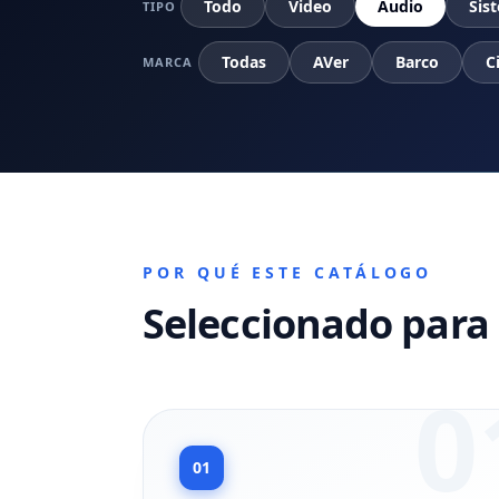
Todo
Video
Audio
Sis
TIPO
Todas
AVer
Barco
C
MARCA
POR QUÉ ESTE CATÁLOGO
Seleccionado para 
0
01