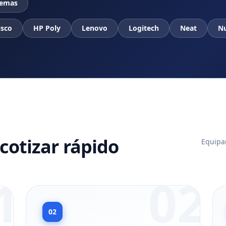
temas
isco
HP Poly
Lenovo
Logitech
Neat
N
cotizar rápido
Equipam
1
02
02