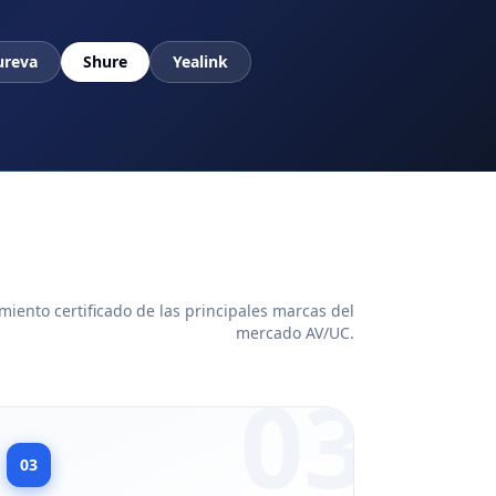
ureva
Shure
Yealink
iento certificado de las principales marcas del
mercado AV/UC.
03
03