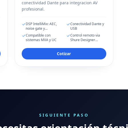
conectividad Dante para integracion AV
profesional.
DSP IntelliMix: AEC,
Conectividad Dante y
noise gate y
USB
automixer
Compatible con
Control remoto via
sistemas MXA y UC
Shure Designer
Software
Cotizar
SIGUIENTE PASO