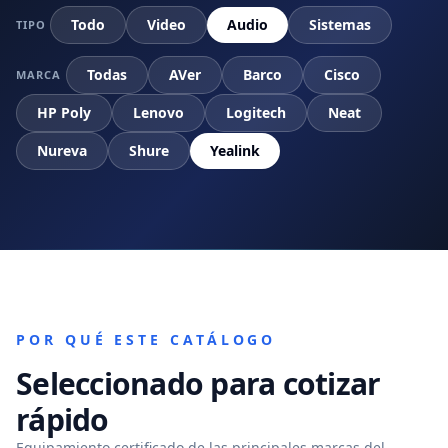
Todo
Video
Audio
Sistemas
TIPO
Todas
AVer
Barco
Cisco
MARCA
HP Poly
Lenovo
Logitech
Neat
Nureva
Shure
Yealink
POR QUÉ ESTE CATÁLOGO
Seleccionado para cotizar
rápido
Equipamiento certificado de las principales marcas del