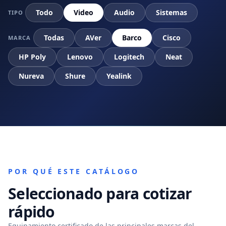
Todo
Video
Audio
Sistemas
TIPO
Todas
AVer
Barco
Cisco
MARCA
HP Poly
Lenovo
Logitech
Neat
Nureva
Shure
Yealink
POR QUÉ ESTE CATÁLOGO
Seleccionado para cotizar
rápido
Equipamiento certificado de las principales marcas del