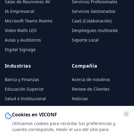
Salas de Reuniones AV
Servicios Profesionales
IA Empresarial
Servicios Gestionados
Microsoft Teams Rooms
CaaS (Colaboración)
Video Walls LED
Despliegues multisede
Aulas y Auditorios
Soporte Local
Digital Signage
Industrias
Compañía
Banca y Finanzas
Acerca de nosotros
Educación Superior
Review de Clientes
Salud e Institucional
Noticias
Gobierno
Contratos
Cookies en VICONF
Real Estate Comercial
Contacto
Utilizamos cookies para recordar tus preferencias y,
cuando corresponde, medir el uso del sitio para