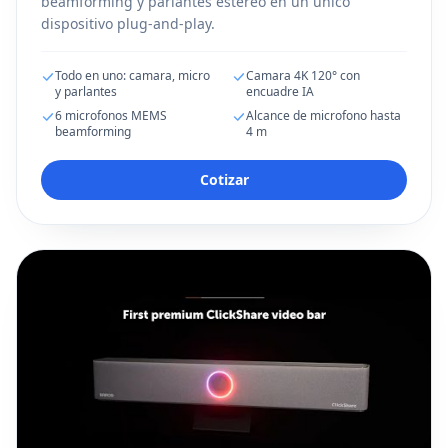
beamforming y parlantes estereo en un unico
dispositivo plug-and-play.
Todo en uno: camara, micro
Camara 4K 120° con
y parlantes
encuadre IA
6 microfonos MEMS
Alcance de microfono hasta
beamforming
4 m
Cotizar