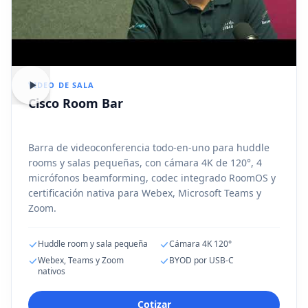
VIDEO DE SALA
Cisco Room Bar
Barra de videoconferencia todo-en-uno para huddle
rooms y salas pequeñas, con cámara 4K de 120°, 4
micrófonos beamforming, codec integrado RoomOS y
certificación nativa para Webex, Microsoft Teams y
Zoom.
Huddle room y sala pequeña
Cámara 4K 120°
Webex, Teams y Zoom
BYOD por USB-C
nativos
Cotizar