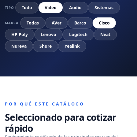
Todo
Video
Audio
Sistemas
TIPO
Todas
AVer
Barco
Cisco
MARCA
HP Poly
Lenovo
Logitech
Neat
Nureva
Shure
Yealink
POR QUÉ ESTE CATÁLOGO
Seleccionado para cotizar
rápido
Equipamiento certificado de las principales marcas del