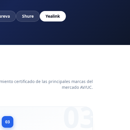
ureva
Shure
Yealink
iento certificado de las principales marcas del
mercado AV/UC.
03
03