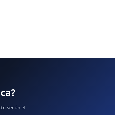
ica?
cto según el