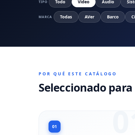
Todo
Video
Audio
Sis
TIPO
Todas
AVer
Barco
C
MARCA
POR QUÉ ESTE CATÁLOGO
Seleccionado para 
0
01