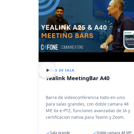
VIDEO DE SALA
Yealink MeetingBar A40
Barra de videoconferencia todo-en-uno
para salas grandes, con doble camara 48
MP, 6x e-PTZ, funciones avanzadas de IA y
certificacion nativa para Teams y Zoom.
Sala grande
Doble camara 48 MP,