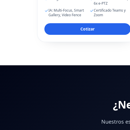
6x e-PTZ
IA: Multi-Focus, Smart
Certificado Teams y
Gallery, Video Fence
Zoom
Cotizar
¿Ne
Nuestros es