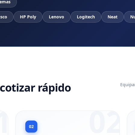
temas
isco
HP Poly
Lenovo
Logitech
Neat
N
cotizar rápido
Equipam
1
02
02