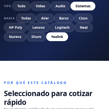
Todo
Video
Audio
Sistemas
TIPO
Todas
AVer
Barco
Cisco
MARCA
HP Poly
Lenovo
Logitech
Neat
Nureva
Shure
Yealink
POR QUÉ ESTE CATÁLOGO
Seleccionado para cotizar
rápido
Equipamiento certificado de las principales marcas del