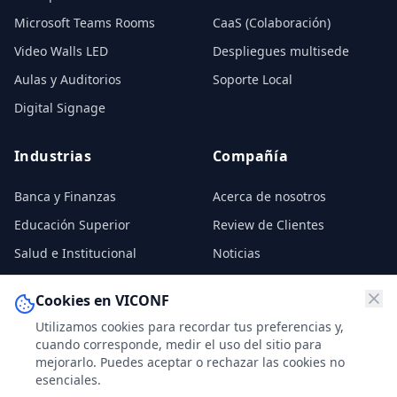
Microsoft Teams Rooms
CaaS (Colaboración)
Video Walls LED
Despliegues multisede
Aulas y Auditorios
Soporte Local
Digital Signage
Industrias
Compañía
Banca y Finanzas
Acerca de nosotros
Educación Superior
Review de Clientes
Salud e Institucional
Noticias
Gobierno
Contratos
Cookies en VICONF
Real Estate Comercial
Contacto
Utilizamos cookies para recordar tus preferencias y,
cuando corresponde, medir el uso del sitio para
mejorarlo. Puedes aceptar o rechazar las cookies no
esenciales.