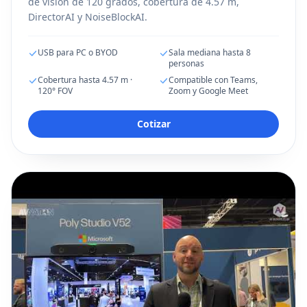
de vision de 120 grados, cobertura de 4.57 m,
DirectorAI y NoiseBlockAI.
USB para PC o BYOD
Sala mediana hasta 8
personas
Cobertura hasta 4.57 m ·
Compatible con Teams,
120° FOV
Zoom y Google Meet
Cotizar