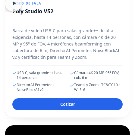
VIDEO DE SALA
Poly Studio V52
Barra de video USB-C para salas grande++ de alta
exigencia, hasta 14 personas, con cámara 4K de 20
MP y 95° de FOV, 4 micrófonos beamforming con
cobertura de 6 m, DirectorAI Perimeter, NoiseBlockAI
v2 y certificación para Teams y Zoom.
USB-C, sala grande++ hasta
Cámara 4K 20 MP, 95° FOV,
14 personas
cob. 6 m
DirectorAI Perimeter +
Teams y Zoom · TC8/TC10 ·
NoiseBlockAI v2
Wi-Fi 6
Cotizar