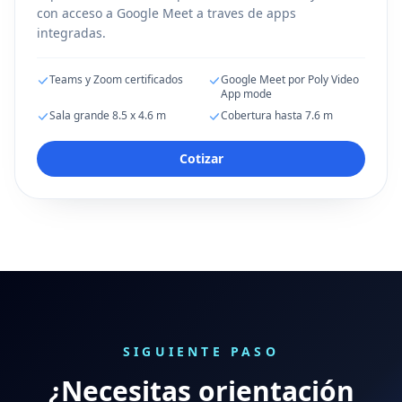
con acceso a Google Meet a traves de apps
integradas.
Teams y Zoom certificados
Google Meet por Poly Video
App mode
Sala grande 8.5 x 4.6 m
Cobertura hasta 7.6 m
Cotizar
SIGUIENTE PASO
¿Necesitas orientación