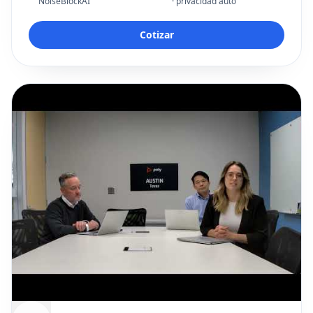
NoiseBlockAI
· privacidad auto
Cotizar