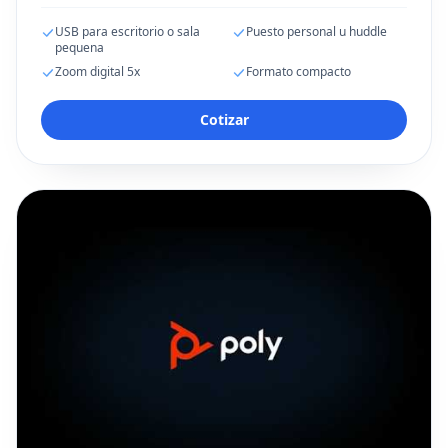
USB para escritorio o sala
Puesto personal u huddle
pequena
Zoom digital 5x
Formato compacto
Cotizar