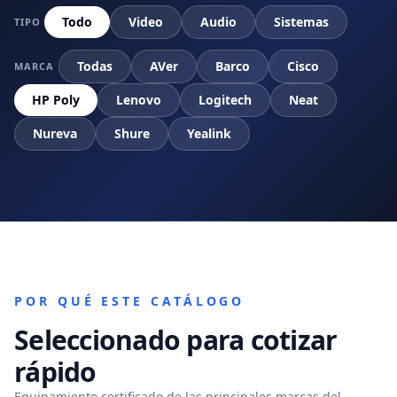
Todo
Video
Audio
Sistemas
TIPO
Todas
AVer
Barco
Cisco
MARCA
HP Poly
Lenovo
Logitech
Neat
Nureva
Shure
Yealink
POR QUÉ ESTE CATÁLOGO
Seleccionado para cotizar
rápido
Equipamiento certificado de las principales marcas del