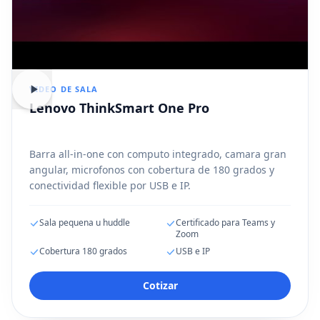
VIDEO DE SALA
Lenovo ThinkSmart One Pro
Barra all-in-one con computo integrado, camara gran
angular, microfonos con cobertura de 180 grados y
conectividad flexible por USB e IP.
Sala pequena u huddle
Certificado para Teams y
Zoom
Cobertura 180 grados
USB e IP
Cotizar