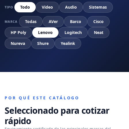
Todo
Video
Audio
Sistemas
TIPO
Todas
AVer
Barco
Cisco
MARCA
HP Poly
Lenovo
Logitech
Neat
Nureva
Shure
Yealink
POR QUÉ ESTE CATÁLOGO
Seleccionado para cotizar
rápido
Equipamiento certificado de las principales marcas del