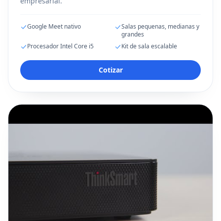
empresarial.
Google Meet nativo
Salas pequenas, medianas y
grandes
Procesador Intel Core i5
Kit de sala escalable
Cotizar