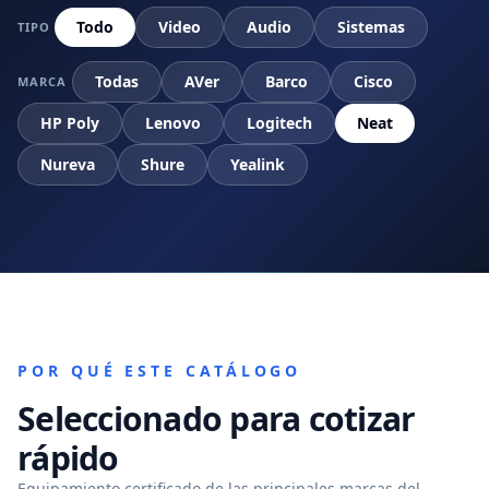
Todo
Video
Audio
Sistemas
TIPO
Todas
AVer
Barco
Cisco
MARCA
HP Poly
Lenovo
Logitech
Neat
Nureva
Shure
Yealink
POR QUÉ ESTE CATÁLOGO
Seleccionado para cotizar
rápido
Equipamiento certificado de las principales marcas del