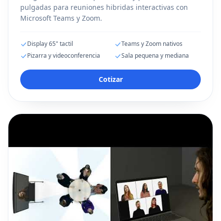
pulgadas para reuniones hibridas interactivas con
Microsoft Teams y Zoom.
Display 65" tactil
Teams y Zoom nativos
Pizarra y videoconferencia
Sala pequena y mediana
Cotizar