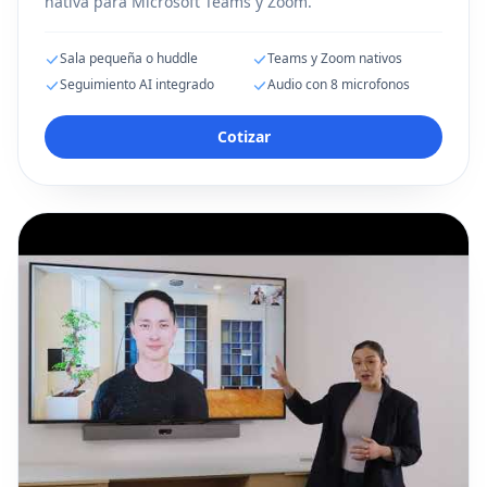
nativa para Microsoft Teams y Zoom.
Sala pequeña o huddle
Teams y Zoom nativos
Seguimiento AI integrado
Audio con 8 microfonos
Cotizar