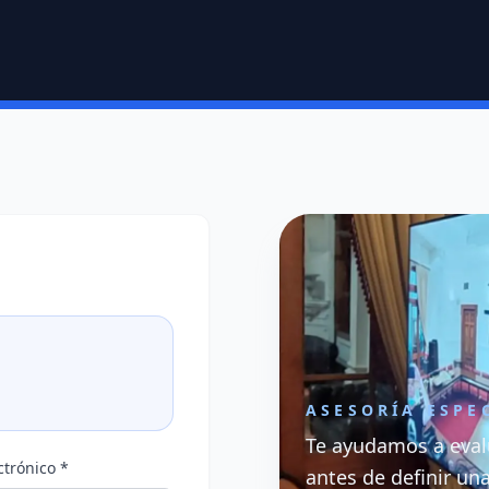
ASESORÍA ESPE
Te ayudamos a eval
ctrónico *
antes de definir un