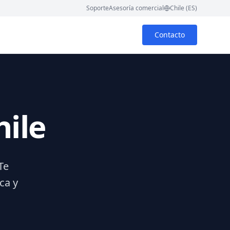
Soporte
Asesoría comercial
Chile (ES)
Contacto
hile
Te
ca y