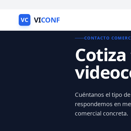
VI
CONF
VC
CONTACTO COMERC
Cotiza
videoc
Cuéntanos el tipo de
respondemos en meno
comercial concreta.