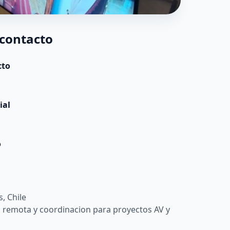
 contacto
cto
ial
o
, Chile
 remota y coordinacion para proyectos AV y