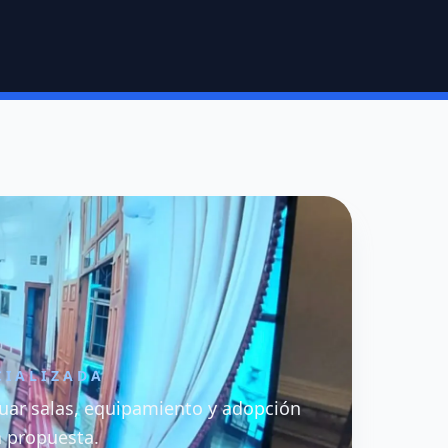
CIALIZADA
uar salas, equipamiento y adopción
a propuesta.