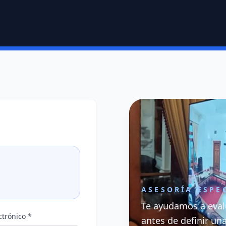
ASESORÍA ESPE
Te ayudamos a eval
ctrónico *
antes de definir un