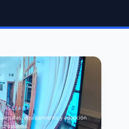
CIALIZADA
uar salas, equipamiento y adopción
a propuesta.