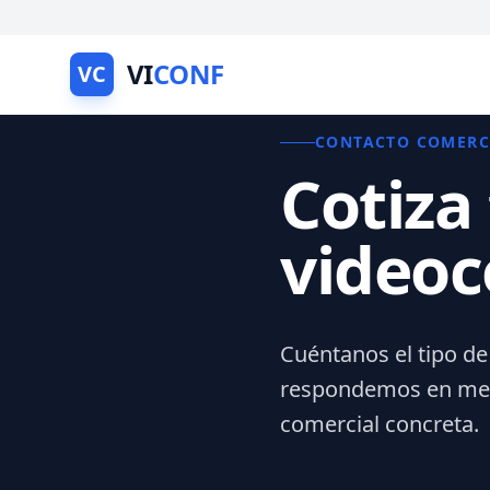
VI
CONF
VC
CONTACTO COMERC
Cotiza
videoc
Cuéntanos el tipo de
respondemos en meno
comercial concreta.