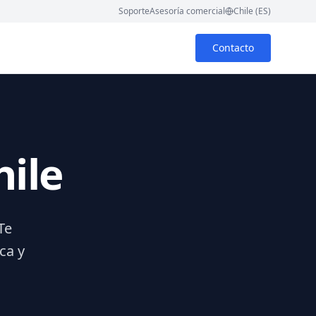
Soporte
Asesoría comercial
Chile (ES)
Contacto
hile
Te
ca y