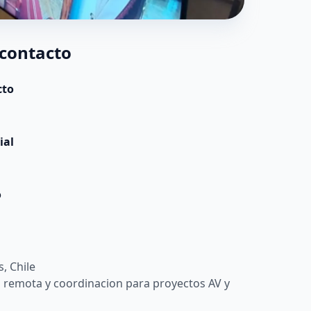
 contacto
cto
ial
o
, Chile
 remota y coordinacion para proyectos AV y