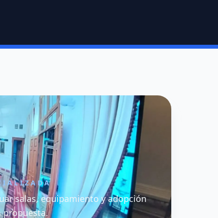
CIALIZADA
uar salas, equipamiento y adopción
a propuesta.