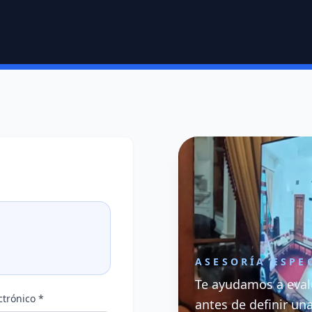
ASESORÍA ESPE
Te ayudamos a eval
ctrónico *
antes de definir un