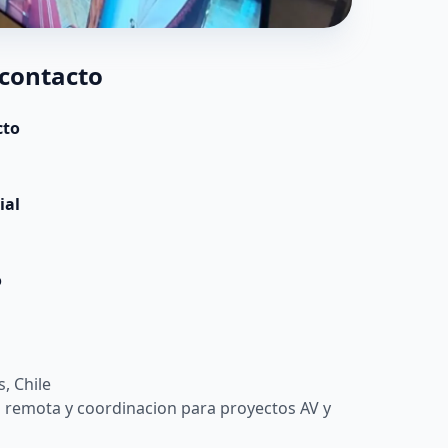
 contacto
cto
ial
o
, Chile
 remota y coordinacion para proyectos AV y