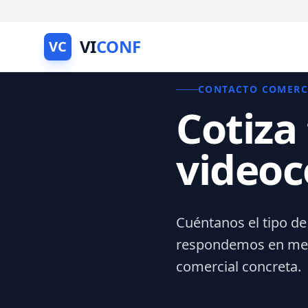
VI
CONF
VC
CONTACTO COMERC
Cotiza
videoc
Cuéntanos el tipo de
respondemos en meno
comercial concreta.