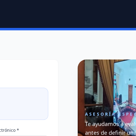
ASESORÍA ESPE
Te ayudamos a eval
ctrónico *
antes de definir un