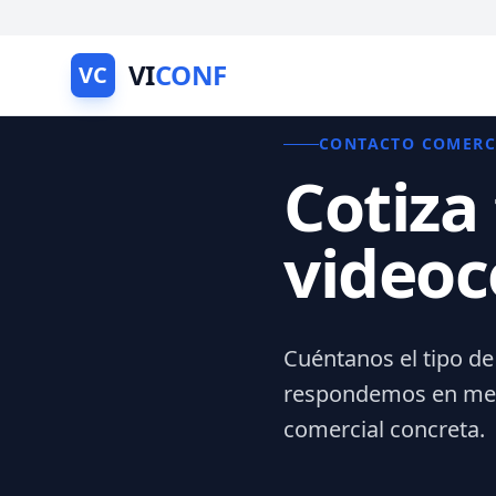
VI
CONF
VC
CONTACTO COMERC
Cotiza
videoc
Cuéntanos el tipo de
respondemos en meno
comercial concreta.