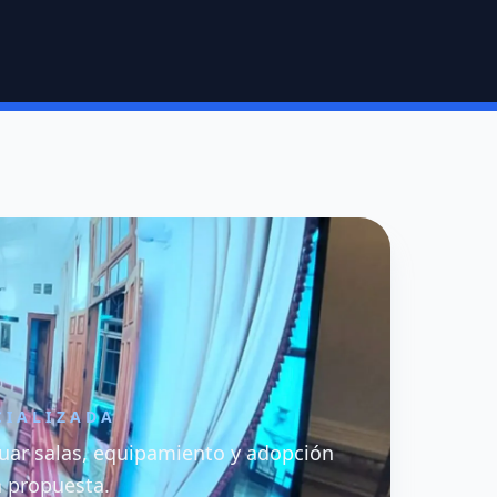
CIALIZADA
uar salas, equipamiento y adopción
a propuesta.