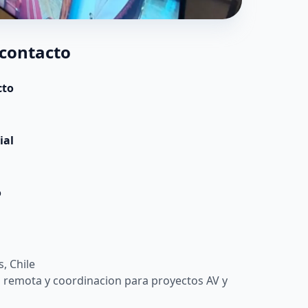
 contacto
cto
ial
o
, Chile
 remota y coordinacion para proyectos AV y