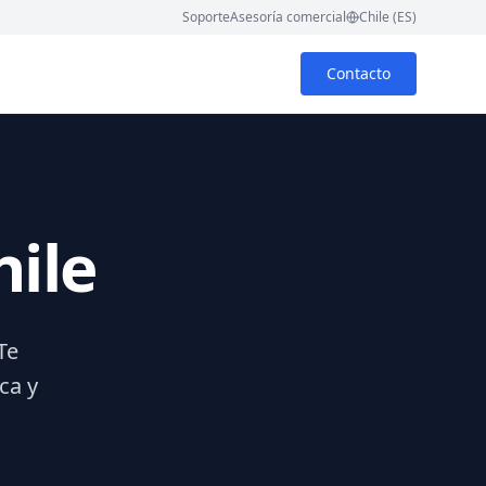
Soporte
Asesoría comercial
Chile (ES)
Contacto
hile
Te
ca y