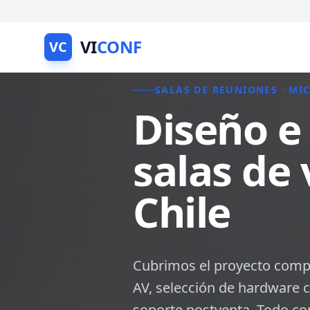
VI
CONF
VC
SALAS DE REUNIONES · MI
Diseño e
salas de
Chile
Cubrimos el proyecto compl
AV, selección de hardware ce
soporte postventa. Todo con