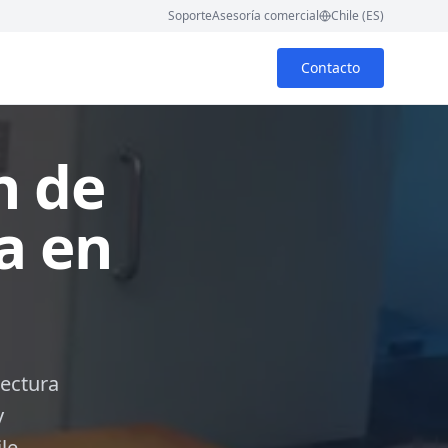
Soporte
Asesoría comercial
Chile (ES)
Contacto
n de
a en
tectura
y
le.