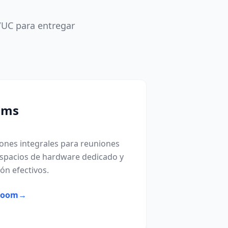
/UC para entregar
oms
nes integrales para reuniones
 espacios de hardware dedicado y
ón efectivos.
 Zoom
→