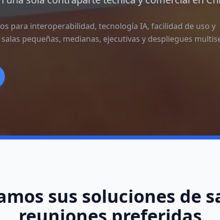
s para interoperabilidad, tecnología IA, facilidad de uso y
 salas pequeñas, medianas, ejecutivas y despliegues multis
mos sus soluciones de s
reuniones preferidas