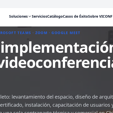
Soluciones
Servicios
Catálogo
Casos de Éxito
Sobre VICONF
CROSOFT TEAMS · ZOOM · GOOGLE MEET
 implementació
 videoconferenci
eto: levantamiento del espacio, diseño de arqui
rtificado, instalación, capacitación de usuarios 
 una sola contraparte técnica y comercial en Chi