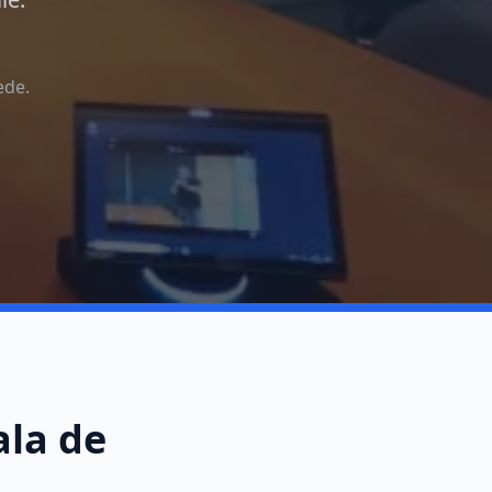
ede.
ala de