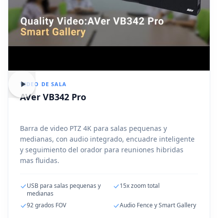
VIDEO DE SALA
AVer VB342 Pro
Barra de video PTZ 4K para salas pequenas y
medianas, con audio integrado, encuadre inteligente
y seguimiento del orador para reuniones hibridas
mas fluidas.
USB para salas pequenas y
15x zoom total
medianas
92 grados FOV
Audio Fence y Smart Gallery