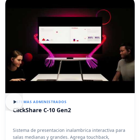
SISTEMAS ADMINISTRADOS
ClickShare C-10 Gen2
Sistema de presentacion inalambrica interactiva para
salas medianas y grandes. Agrega touchback,