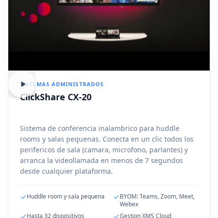
SISTEMAS ADMINISTRADOS
ClickShare CX-20
Sistema de conferencia inalambrico para huddle
rooms y salas pequenas. Conecta en un clic todos los
perifericos de sala (camara, microfono, parlantes) y
arranca la videollamada en menos de 7 segundos
desde cualquier plataforma.
Huddle room y sala pequena
BYOM: Teams, Zoom, Meet,
Webex
Hasta 32 dispositivos
Gestion XMS Cloud