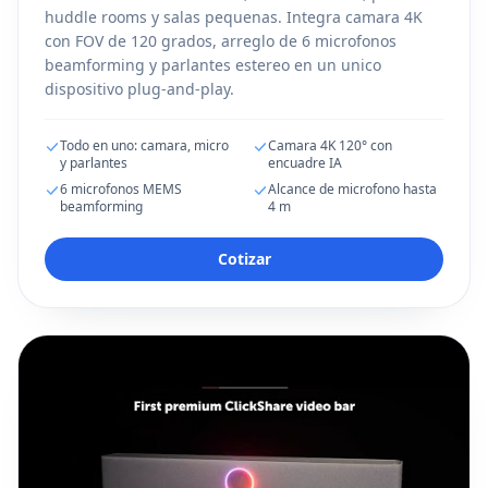
huddle rooms y salas pequenas. Integra camara 4K
con FOV de 120 grados, arreglo de 6 microfonos
beamforming y parlantes estereo en un unico
dispositivo plug-and-play.
Todo en uno: camara, micro
Camara 4K 120° con
y parlantes
encuadre IA
6 microfonos MEMS
Alcance de microfono hasta
beamforming
4 m
Cotizar