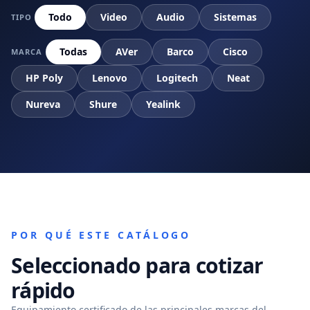
Todo
Video
Audio
Sistemas
TIPO
Todas
AVer
Barco
Cisco
MARCA
HP Poly
Lenovo
Logitech
Neat
Nureva
Shure
Yealink
POR QUÉ ESTE CATÁLOGO
Seleccionado para cotizar
rápido
Equipamiento certificado de las principales marcas del