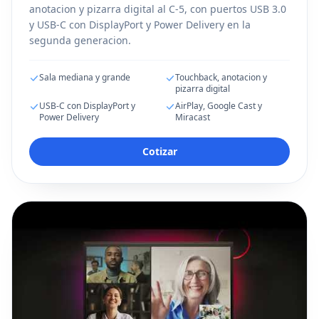
anotacion y pizarra digital al C-5, con puertos USB 3.0
y USB-C con DisplayPort y Power Delivery en la
segunda generacion.
Sala mediana y grande
Touchback, anotacion y
pizarra digital
USB-C con DisplayPort y
AirPlay, Google Cast y
Power Delivery
Miracast
Cotizar