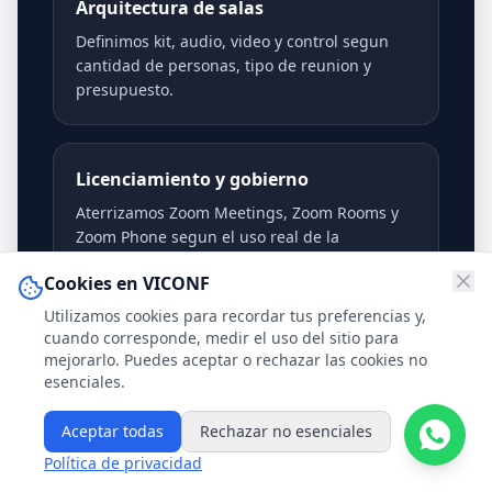
Arquitectura de salas
Definimos kit, audio, video y control segun
cantidad de personas, tipo de reunion y
presupuesto.
Licenciamiento y gobierno
Aterrizamos Zoom Meetings, Zoom Rooms y
Zoom Phone segun el uso real de la
organizacion.
Cookies en VICONF
Utilizamos cookies para recordar tus preferencias y,
cuando corresponde, medir el uso del sitio para
Implementacion y adopcion
mejorarlo. Puedes aceptar o rechazar las cookies no
esenciales.
Instalamos, configuramos, capacitamos y
dejamos una experiencia lista para operar sin
Aceptar todas
Rechazar no esenciales
friccion.
Política de privacidad