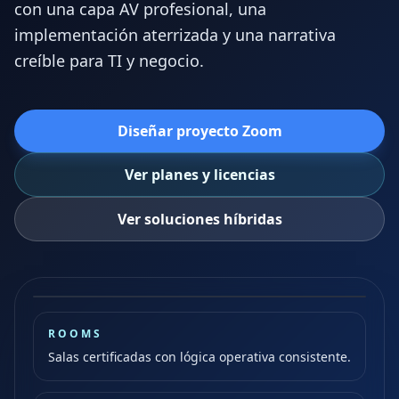
con una capa AV profesional, una
implementación aterrizada y una narrativa
creíble para TI y negocio.
Diseñar proyecto Zoom
Ver planes y licencias
PLATFORM VIEW
Reuniones, salas, voz e integración AV
Ver soluciones híbridas
aterrizadas como una sola experiencia de
colaboración.
ROOMS
Salas certificadas con lógica operativa consistente.