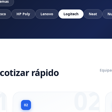
temas
isco
HP Poly
Lenovo
Logitech
Neat
Nu
cotizar rápido
Equipam
1
02
02