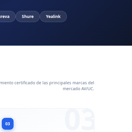
reva
Shure
Yealink
iento certificado de las principales marcas del
mercado AV/UC.
03
03