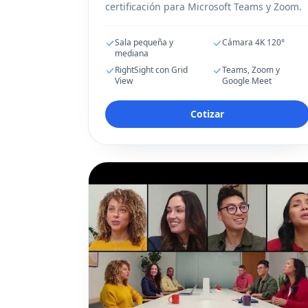
certificación para Microsoft Teams y Zoom.
Sala pequeña y
Cámara 4K 120°
mediana
RightSight con Grid
Teams, Zoom y
View
Google Meet
Cotizar