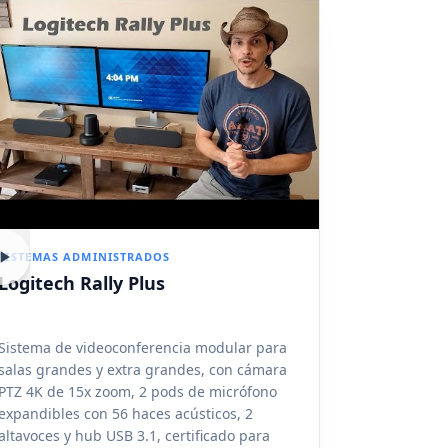
SISTEMAS ADMINISTRADOS
Logitech Rally Plus
Sistema de videoconferencia modular para
salas grandes y extra grandes, con cámara
PTZ 4K de 15x zoom, 2 pods de micrófono
expandibles con 56 haces acústicos, 2
altavoces y hub USB 3.1, certificado para