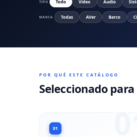
Todo
Video
Audio
Sis
TIPO
Todas
AVer
Barco
C
MARCA
POR QUÉ ESTE CATÁLOGO
Seleccionado para 
0
01