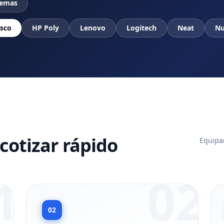
temas
isco
HP Poly
Lenovo
Logitech
Neat
Nu
cotizar rápido
Equipam
1
02
02