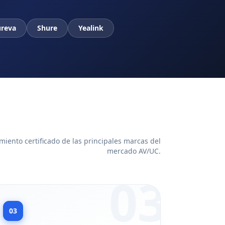
reva
Shure
Yealink
iento certificado de las principales marcas del
mercado AV/UC.
03
03