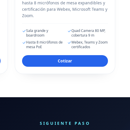
hasta 8 micrófonos de mesa expandibles y
certificación para Webex, Microsoft Teams y
Zoom.
Sala grande y
Quad Camera 80 MP,
boardroom
cobertura 9 m
m
Hasta 8 micrófonos de
Webex, Teams y Zoom
mesa PoE
certificados
Cotizar
SIGUIENTE PASO