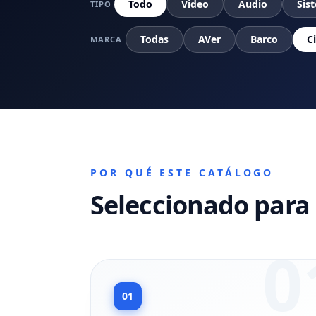
Todo
Video
Audio
Sis
TIPO
Todas
AVer
Barco
C
MARCA
POR QUÉ ESTE CATÁLOGO
Seleccionado para 
0
01