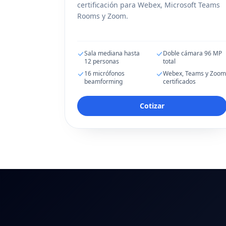
certificación para Webex, Microsoft Teams
Rooms y Zoom.
Sala mediana hasta
Doble cámara 96 MP
12 personas
total
16 micrófonos
Webex, Teams y Zoo
beamforming
certificados
Cotizar