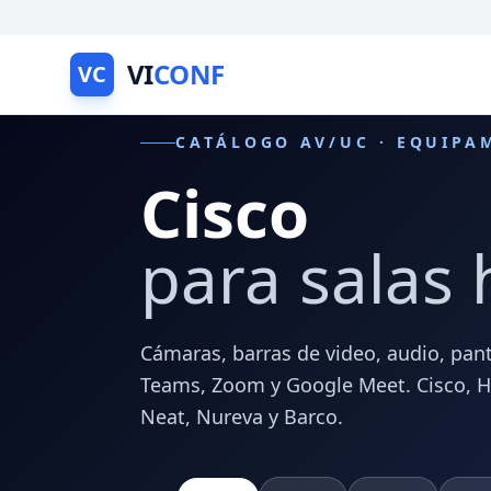
VI
CONF
VC
CATÁLOGO AV/UC · EQUIPA
Cisco
para salas 
Cámaras, barras de video, audio, pant
Teams, Zoom y Google Meet. Cisco, HP 
Neat, Nureva y Barco.