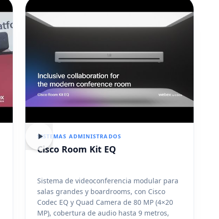
SISTEMAS ADMINISTRADOS
Cisco Room Kit EQ
Sistema de videoconferencia modular para
salas grandes y boardrooms, con Cisco
Codec EQ y Quad Camera de 80 MP (4×20
MP), cobertura de audio hasta 9 metros,