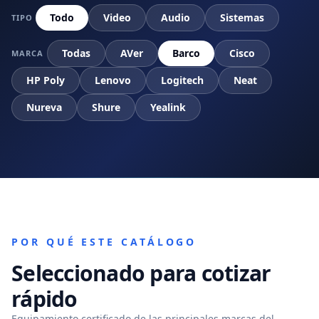
Todo
Video
Audio
Sistemas
TIPO
Todas
AVer
Barco
Cisco
MARCA
HP Poly
Lenovo
Logitech
Neat
Nureva
Shure
Yealink
POR QUÉ ESTE CATÁLOGO
Seleccionado para cotizar
rápido
Equipamiento certificado de las principales marcas del