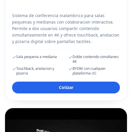
Sistema de conferencia inalambrico para salas
pequenas y medianas con colaboracion interactiva.
Permite a dos usuarios compartir contenido
simultaneamente en 4K y ofrece touchback, anotacion
y pizarra digital sobre pantallas tactiles.
Sala pequena a mediana
Doble contenido simultaneo
4K
Touchback, anotacion y
BYOM con cualquier
pizarra
plataforma UC
Cotizar