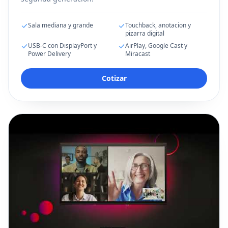
Sala mediana y grande
Touchback, anotacion y
pizarra digital
USB-C con DisplayPort y
AirPlay, Google Cast y
Power Delivery
Miracast
Cotizar