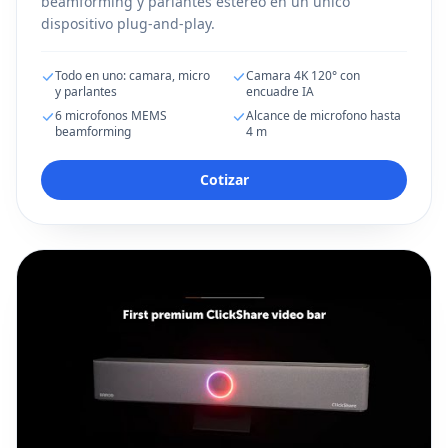
beamforming y parlantes estereo en un unico
dispositivo plug-and-play.
Todo en uno: camara, micro
Camara 4K 120° con
y parlantes
encuadre IA
6 microfonos MEMS
Alcance de microfono hasta
beamforming
4 m
Cotizar