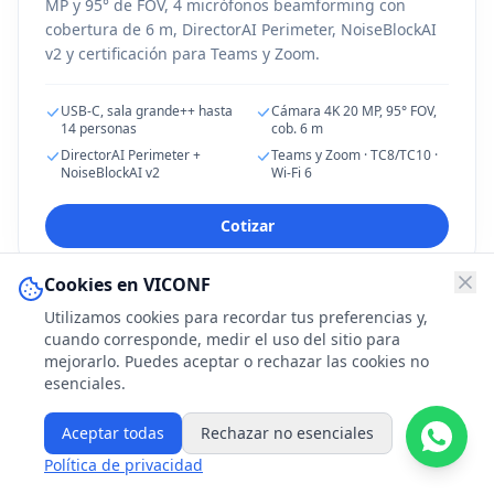
MP y 95° de FOV, 4 micrófonos beamforming con
cobertura de 6 m, DirectorAI Perimeter, NoiseBlockAI
v2 y certificación para Teams y Zoom.
USB-C, sala grande++ hasta
Cámara 4K 20 MP, 95° FOV,
14 personas
cob. 6 m
DirectorAI Perimeter +
Teams y Zoom · TC8/TC10 ·
NoiseBlockAI v2
Wi-Fi 6
Cotizar
Cookies en VICONF
Utilizamos cookies para recordar tus preferencias y,
cuando corresponde, medir el uso del sitio para
mejorarlo. Puedes aceptar o rechazar las cookies no
esenciales.
Aceptar todas
Rechazar no esenciales
Política de privacidad