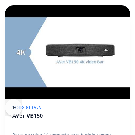
VIDEO DE SALA
AVer VB150
Barra de video 4K compacta para huddle rooms y