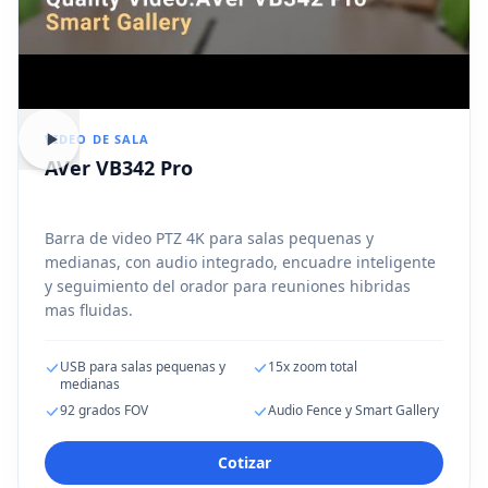
VIDEO DE SALA
AVer VB342 Pro
Barra de video PTZ 4K para salas pequenas y
medianas, con audio integrado, encuadre inteligente
y seguimiento del orador para reuniones hibridas
mas fluidas.
USB para salas pequenas y
15x zoom total
medianas
92 grados FOV
Audio Fence y Smart Gallery
Cotizar