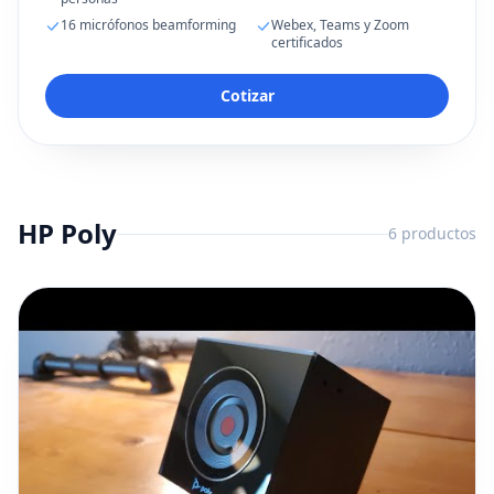
16 micrófonos beamforming
Webex, Teams y Zoom
certificados
Cotizar
HP Poly
6
productos