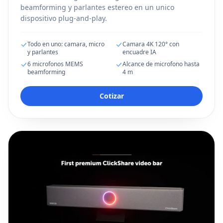
beamforming y parlantes estereo en un unico
dispositivo plug-and-play.
Todo en uno: camara, micro
Camara 4K 120° con
y parlantes
encuadre IA
6 microfonos MEMS
Alcance de microfono hasta
beamforming
4 m
Cotizar