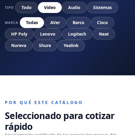
Todo
Video
Audio
Sistemas
TIPO
Todas
AVer
Barco
Cisco
MARCA
HP Poly
Lenovo
Logitech
Neat
Nureva
Shure
Yealink
POR QUÉ ESTE CATÁLOGO
Seleccionado para cotizar
rápido
Equipamiento certificado de las principales marcas del