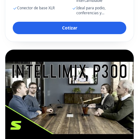
intercambiable
Conector de base XLR
Ideal para podio,
conferencias y
presentaciones
Cotizar