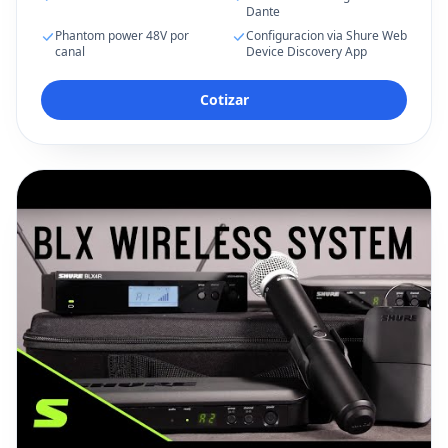
Dante
Phantom power 48V por
Configuracion via Shure Web
canal
Device Discovery App
Cotizar