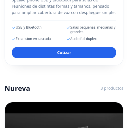
reuniones de distintas formas y tamanos, pensado
para ampliar cobertura de voz con despliegue simple.
USB y Bluetooth
Salas pequenas, medianas y
grandes
Expansion en cascada
Audio full duplex
Cotizar
Nureva
3
productos