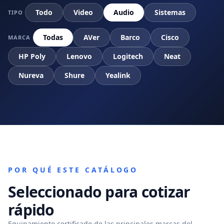
Todo
Video
Audio
Sistemas
TIPO
Todas
AVer
Barco
Cisco
MARCA
HP Poly
Lenovo
Logitech
Neat
Nureva
Shure
Yealink
POR QUÉ ESTE CATÁLOGO
Seleccionado para cotizar
rápido
Equipamiento certificado de las principales marcas del