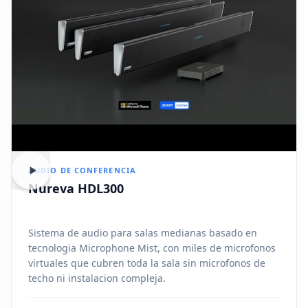
AUDIO DE CONFERENCIA
Nureva HDL300
Sistema de audio para salas medianas basado en
tecnologia Microphone Mist, con miles de microfonos
virtuales que cubren toda la sala sin microfonos de
techo ni instalacion compleja.