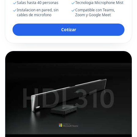
Salas hasta 40 personas
Tecnologia Microphone Mist
Instalacion en pared, sin
Compatible con Teams,
cables de microfono
Zoom y Google Meet
Cotizar